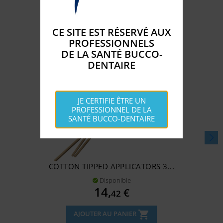
CATÉGORIE :
CE SITE EST RÉSERVÉ AUX
PROFESSIONNELS
DE LA SANTÉ BUCCO-
DENTAIRE
JE CERTIFIE ÊTRE UN
PROFESSIONNEL DE LA
SANTÉ BUCCO-DENTAIRE
COTTON TIPPED APPLICATORS 3...
Disponible

Prix
14,
€
42
shopping_cart
AJOUTER AU PANIER