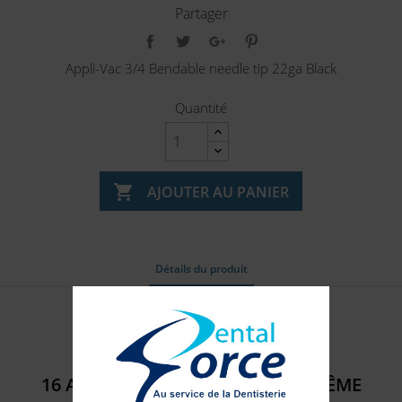
Partager
Appli-Vac 3/4 Bendable needle tip 22ga Black
Quantité

AJOUTER AU PANIER
Détails du produit
Référence
315022
16 AUTRES PRODUITS DANS LA MÊME