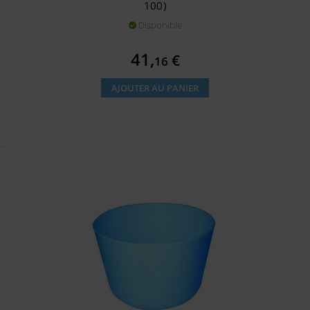
100)
Disponible

Prix
41,
€
16
AJOUTER AU PANIER