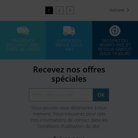

Suivant
1
2
3
PAIEMENTS
EXPEDITION
SATISFAIT OU
SECURISES AVEC
RAPIDE SOUS
REMBOURSE ET
CARTE DE CREDIT
48H
RETOUR GRATUIT
SOUS 14 JOURS
Recevez nos offres
spéciales
Vous pouvez vous désinscrire à tout
moment. Vous trouverez pour cela
nos informations de contact dans les
conditions d'utilisation du site.