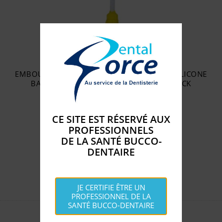
EMBOUTS MELANGEURS NON STERILES EN SILICONE
BAGUE JAUNE LG 5.5CM (100) - MEDISTOCK
Disponible

SACHET DE 100
CE SITE EST RÉSERVÉ AUX
PROFESSIONNELS
Prix
58
€
DE LA SANTÉ BUCCO-
DENTAIRE
AJOUTER AU PANIER
JE CERTIFIE ÊTRE UN
PROFESSIONNEL DE LA
SANTÉ BUCCO-DENTAIRE