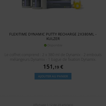
FLEXITIME DYNAMIC PUTTY RECHARGE 2X380ML -
KULZER
Disponible

Le coffret comprend : 2 x 380 ml de Dynamix - 2 embouts
mélangeurs Dynamix - 1 bague de fixation Dynamix.
Prix
151,
€
19
AJOUTER AU PANIER
Affichage 1-12 de 29 article(s)