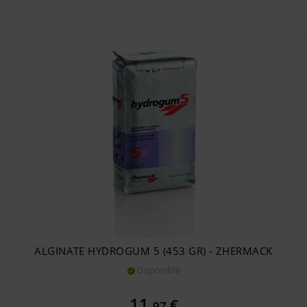
ALGINATE HYDROGUM 5 (453 GR) - ZHERMACK
Disponible

Prix
11,
€
97