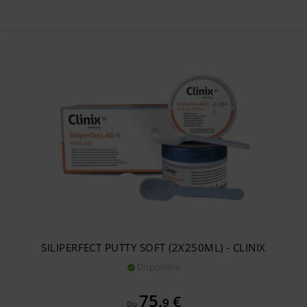
SILIPERFECT PUTTY SOFT (2X250ML) - CLINIX
Disponible

Prix
75,
€
9
Du