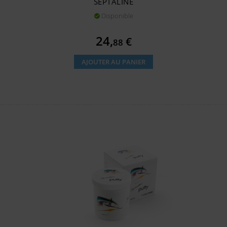
SEPTALINE
Disponible

Prix
24,
€
88
AJOUTER AU PANIER