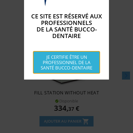
CE SITE EST RÉSERVÉ AUX
PROFESSIONNELS
DE LA SANTÉ BUCCO-
DENTAIRE
JE CERTIFIE ÊTRE UN
PROFESSIONNEL DE LA
SANTÉ BUCCO-DENTAIRE
FILL STATION WITHOUT HEAT
Disponible

Prix
334,
€
37
shopping_cart
AJOUTER AU PANIER