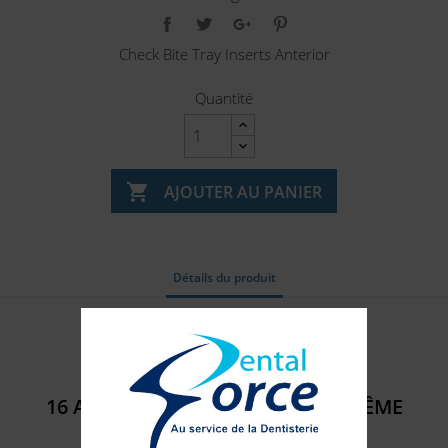
Check Bite Tray Inserts Anterior
Quantité

AJOUTER AU PANIER
Détails du produit
Référence
312013
16 AUTRES PRODUITS DANS LA MÊME
CATÉGORIE :