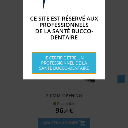
CATÉGORIE :
CE SITE EST RÉSERVÉ AUX
PROFESSIONNELS
DE LA SANTÉ BUCCO-
DENTAIRE
JE CERTIFIE ÊTRE UN
PROFESSIONNEL DE LA
SANTÉ BUCCO-DENTAIRE
2.0MM OPENING
Disponible

Prix
96,
€
4
shopping_cart
AJOUTER AU PANIER