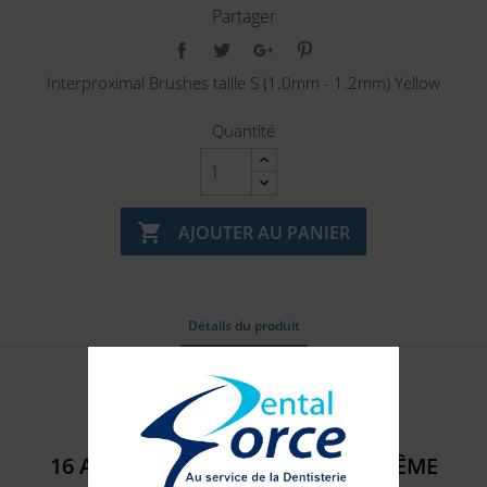
Partager
Interproximal Brushes taille S (1.0mm - 1.2mm) Yellow
Quantité

AJOUTER AU PANIER
Détails du produit
Référence
302135
16 AUTRES PRODUITS DANS LA MÊME