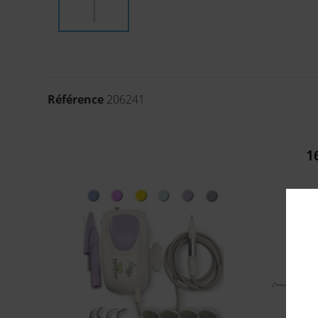
Référence
206241
1