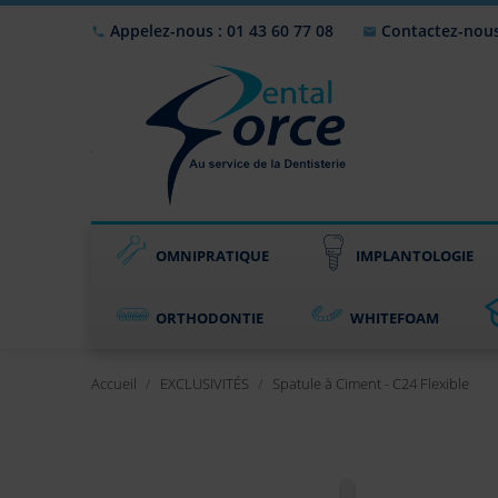
Appelez-nous : 01 43 60 77 08
Contactez-nou


OMNIPRATIQUE
IMPLANTOLOGIE
ORTHODONTIE
WHITEFOAM
Accueil
EXCLUSIVITÉS
Spatule à Ciment - C24 Flexible