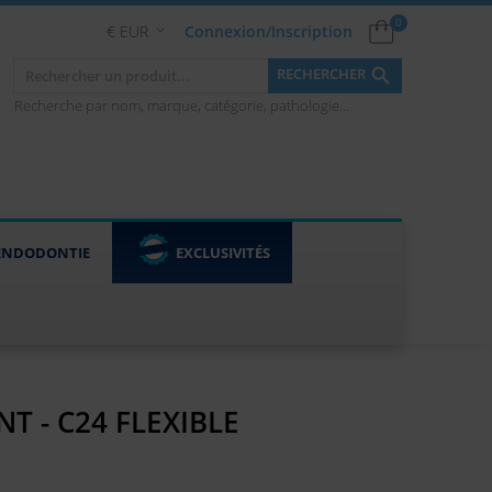
0
€ EUR
Connexion/Inscription


RECHERCHER
Recherche par nom, marque, catégorie, pathologie...
ENDODONTIE
EXCLUSIVITÉS
T - C24 FLEXIBLE