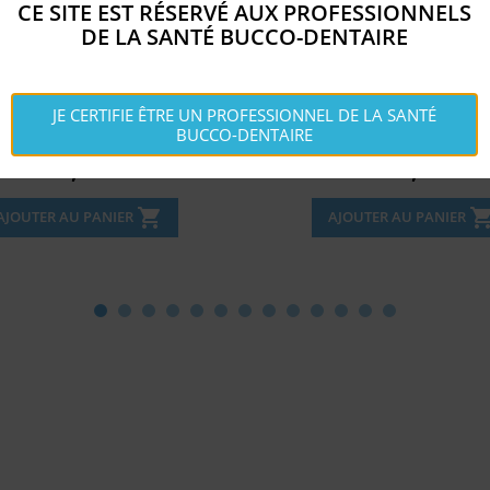
CE SITE EST RÉSERVÉ AUX PROFESSIONNELS
DE LA SANTÉ BUCCO-DENTAIRE
TORS BRUSHES&STYLETS...
AMDENT TIPS -34S - CRO
JE CERTIFIE ÊTRE UN PROFESSIONNEL DE LA SANTÉ
BUCCO-DENTAIRE
Disponible
Disponible


Prix
Prix
59,
211,
€
€
74
22
shopping_cart
shopping_c
AJOUTER AU PANIER
AJOUTER AU PANIER