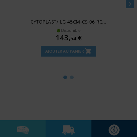
CYTOPLAST/ LG 45CM-CS-06 RC...
Disponible

Prix
143,
€
54
shopping_cart
AJOUTER AU PANIER