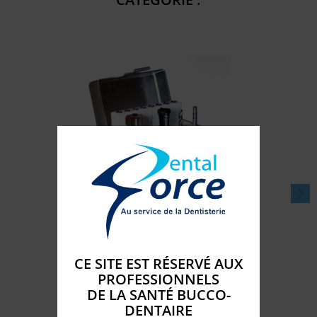
SINCREST MINI KIT 4.0
Disponible

CE SITE EST RÉSERVÉ AUX
Prix
868,
€
8
PROFESSIONNELS
DE LA SANTÉ BUCCO-
shopping_cart
AJOUTER AU PANIER
DENTAIRE