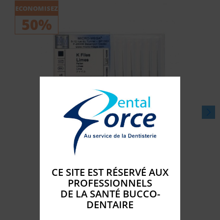
ECONOMISEZ
50%
K-FILE ISO 25MM (6) -...
Disponible

Prix
9,
€
39
Du
CE SITE EST RÉSERVÉ AUX
Prix
18,78
€
PROFESSIONNELS
de
DE LA SANTÉ BUCCO-
ADD TO CART
shopping_cart
base
DENTAIRE