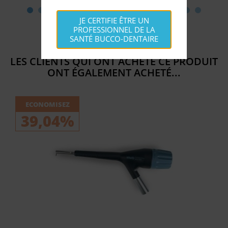
JE CERTIFIE ÊTRE UN
PROFESSIONNEL DE LA
SANTÉ BUCCO-DENTAIRE
LES CLIENTS QUI ONT ACHETÉ CE PRODUIT
ONT ÉGALEMENT ACHETÉ...
ECONOMISEZ
39,04%