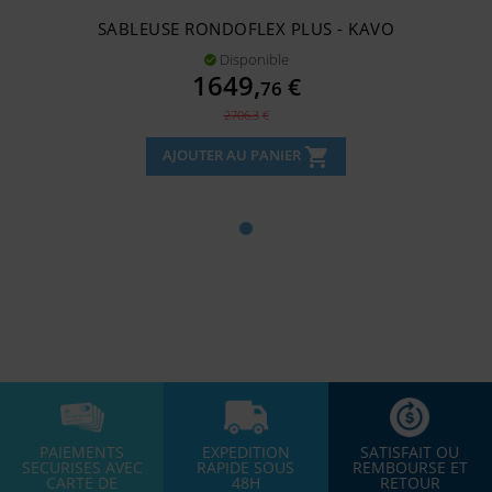
SABLEUSE RONDOFLEX PLUS - KAVO
Disponible

Prix
1649,
€
76
Prix
2706,3
€
de
shopping_cart
AJOUTER AU PANIER
base
PAIEMENTS
EXPEDITION
SATISFAIT OU
SECURISES AVEC
RAPIDE SOUS
REMBOURSE ET
CARTE DE
48H
RETOUR