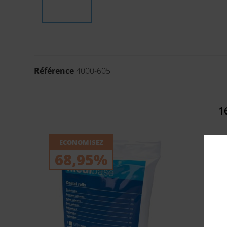
Référence
4000-605
1
ECONOMISEZ
68,95%