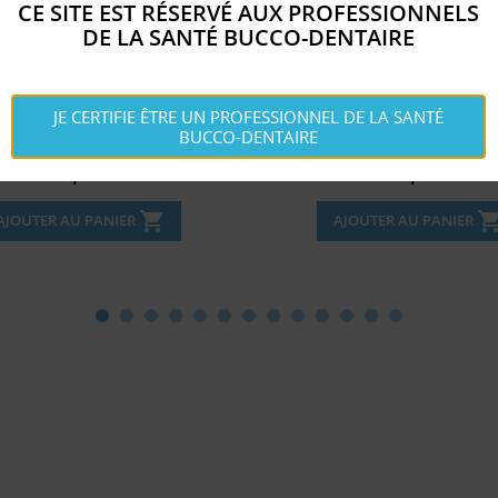
CE SITE EST RÉSERVÉ AUX PROFESSIONNELS
DE LA SANTÉ BUCCO-DENTAIRE
-VIRACTIS INSTRUGERM...
DENTO-VIRACTIS 77 BIDO
JE CERTIFIE ÊTRE UN PROFESSIONNEL DE LA SANTÉ
BUCCO-DENTAIRE
Disponible
Disponible


Prix
Prix
51,
87,
€
€
11
65
shopping_cart
shopping_c
AJOUTER AU PANIER
AJOUTER AU PANIER