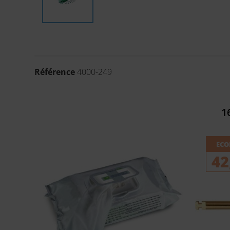
Référence
4000-249
1
ECO
42