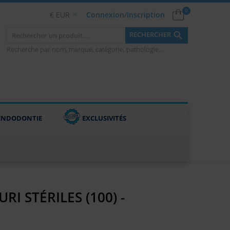
0
€ EUR
Connexion/Inscription


RECHERCHER
Recherche par nom, marque, catégorie, pathologie...
ENDODONTIE
EXCLUSIVITÉS
RI STÉRILES (100) -