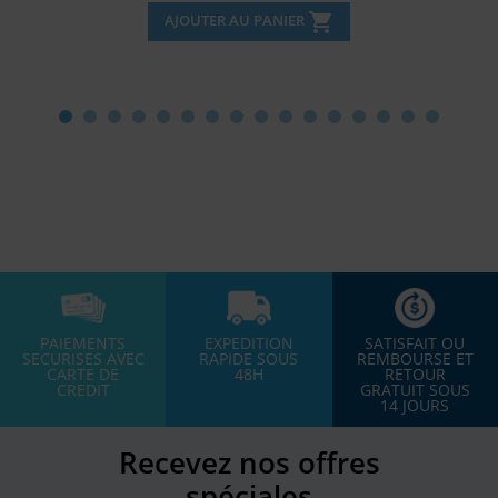
shopping_cart
AJOUTER AU PANIER
PAIEMENTS
EXPEDITION
SATISFAIT OU
SECURISES AVEC
RAPIDE SOUS
REMBOURSE ET
CARTE DE
48H
RETOUR
CREDIT
GRATUIT SOUS
14 JOURS
Recevez nos offres
spéciales