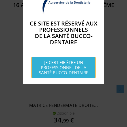
16 AUTRES PRODUITS DANS LA MÊME
CATÉGORIE :
CE SITE EST RÉSERVÉ AUX
PROFESSIONNELS
DE LA SANTÉ BUCCO-
DENTAIRE
JE CERTIFIE ÊTRE UN
PROFESSIONNEL DE LA
SANTÉ BUCCO-DENTAIRE
MATRICE FENDERMATE DROITE...
Disponible

Prix
34,
€
99