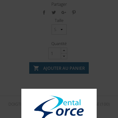
Partager
Taille
Quantité

AJOUTER AU PANIER
Description
Détails du produit
DOIGTIERS NON POUDRES EN LATEX S - MEDIBASE (100)