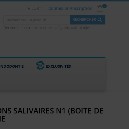
0
€ EUR
Connexion/Inscription


RECHERCHER
Recherche par nom, marque, catégorie, pathologie...
ENDODONTIE
EXCLUSIVITÉS
S SALIVAIRES N1 (BOITE DE
NE