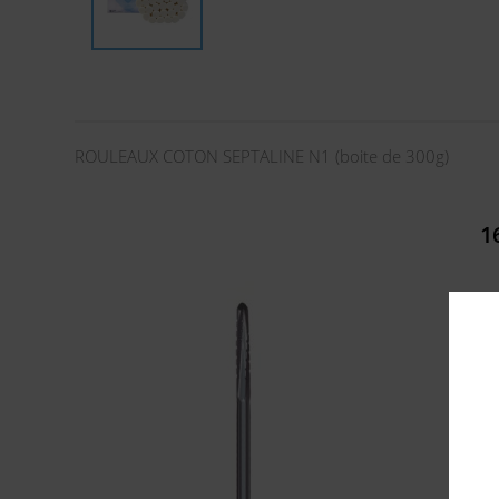
ROULEAUX COTON SEPTALINE N1 (boite de 300g)
1