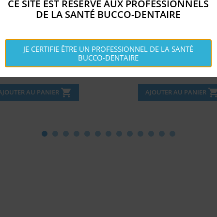
CE SITE EST RÉSERVÉ AUX PROFESSIONNELS
DE LA SANTÉ BUCCO-DENTAIRE
PATULE HEIDEMANN...
POLA NIGHT 16% KIT DE 
JE CERTIFIE ÊTRE UN PROFESSIONNEL DE LA SANTÉ
BUCCO-DENTAIRE
Disponible
Disponible


Prix
Prix
8,
61,
€
€
09
03
shopping_cart
shopping_c
AJOUTER AU PANIER
AJOUTER AU PANIER