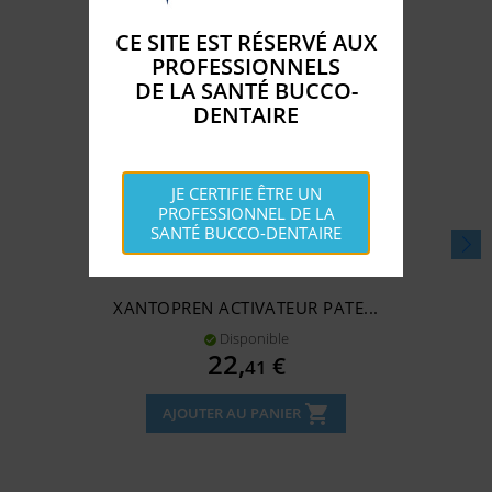
CE SITE EST RÉSERVÉ AUX
PROFESSIONNELS
DE LA SANTÉ BUCCO-
DENTAIRE
JE CERTIFIE ÊTRE UN
PROFESSIONNEL DE LA
SANTÉ BUCCO-DENTAIRE
XANTOPREN ACTIVATEUR PATE...
Disponible

Prix
22,
€
41
shopping_cart
AJOUTER AU PANIER