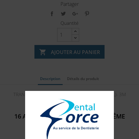
Partager
Quantité

AJOUTER AU PANIER
Description
Détails du produit
TRANSBOND XT LIQUIDE PRIMER (flacon de 6ML)- 3M
16 AUTRES PRODUITS DANS LA MÊME
CATÉGORIE :