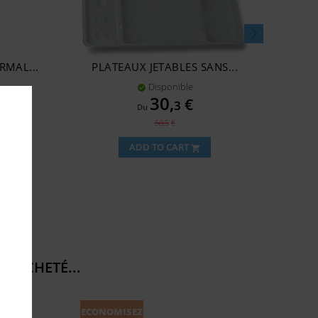
RMAL...
PLATEAUX JETABLES SANS...
COMP
Disponible

Prix
30,
€
3
Du
Prix
50,5
€
art
de
ADD TO CART
shopping_cart
base
T ACHETÉ...
ECONOMISEZ