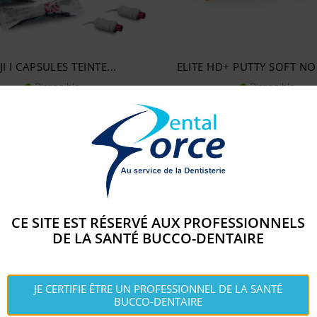
JI I CAPSULES TEINTE...
ELITE HD+ PUTTY SOFT NO
Disponible
Disponible


Prix
Prix
90,
55,
€
€
53
94
shopping_cart
shopping_c
AJOUTER AU PANIER
AJOUTER AU PANIER
CE SITE EST RÉSERVÉ AUX PROFESSIONNELS
DE LA SANTÉ BUCCO-DENTAIRE
S QUI ONT ACHETÉ CE PRODUIT ONT ÉGALEMEN
JE CERTIFIE ÊTRE UN PROFESSIONNEL DE LA SANTÉ
BUCCO-DENTAIRE