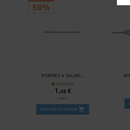
50%
POMPES A SALIVE...
MA
Disponible

Prix
1,
€
98
Prix
3,96
€
de
shopping_cart
AJOUTER AU PANIER
base