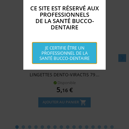
CE SITE EST RÉSERVÉ AUX
PROFESSIONNELS
DE LA SANTÉ BUCCO-
DENTAIRE
JE CERTIFIE ÊTRE UN
PROFESSIONNEL DE LA
SANTÉ BUCCO-DENTAIRE
LINGETTES DENTO-VIRACTIS 79...
Disponible

Prix
5,
€
16
shopping_cart
AJOUTER AU PANIER