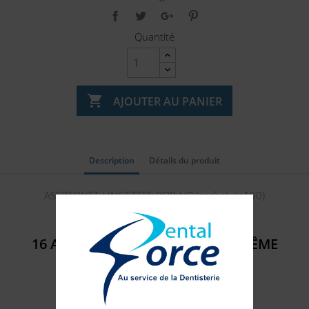
Quantité

AJOUTER AU PANIER
Description
Détails du produit
ASEPTONET LINGETTES POP-UP (sachet de100)
16 AUTRES PRODUITS DANS LA MÊME
CATÉGORIE :