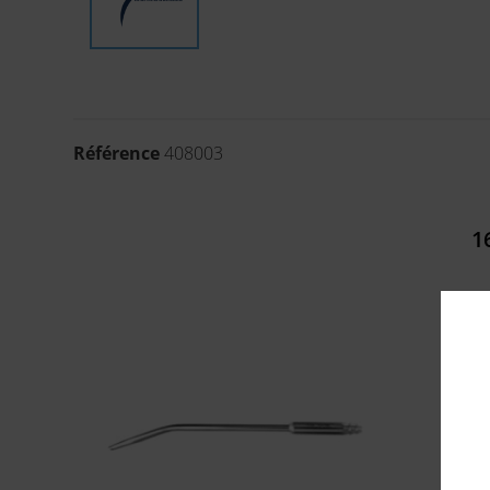
Référence
408003
1