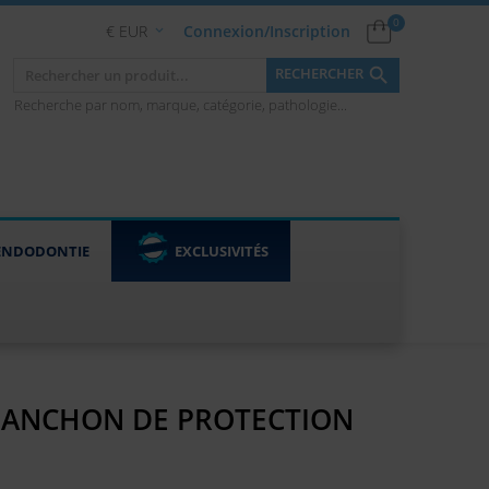
0
€ EUR
Connexion/Inscription


RECHERCHER
Recherche par nom, marque, catégorie, pathologie...
ENDODONTIE
EXCLUSIVITÉS
MANCHON DE PROTECTION