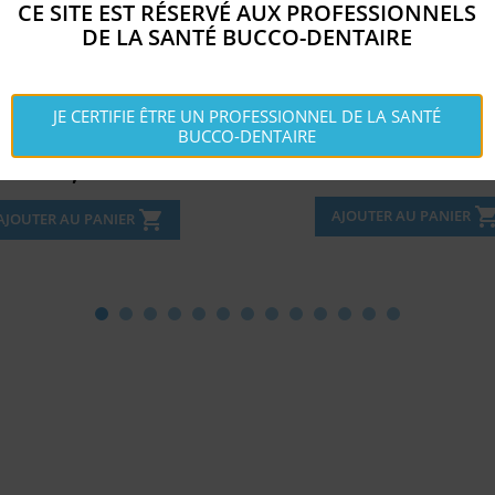
CE SITE EST RÉSERVÉ AUX PROFESSIONNELS
DE LA SANTÉ BUCCO-DENTAIRE
NCLUDES (20) 1.2CC...
STROPKO IRRIGATOR ™ XL 
JE CERTIFIE ÊTRE UN PROFESSIONNEL DE LA SANTÉ
BUCCO-DENTAIRE
Disponible
Disponible


Prix
Prix
41,
132
€
€
62
shopping_c
AJOUTER AU PANIER
shopping_cart
AJOUTER AU PANIER