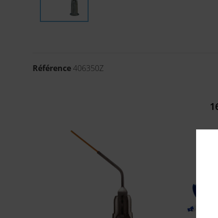
Référence
406350Z
1