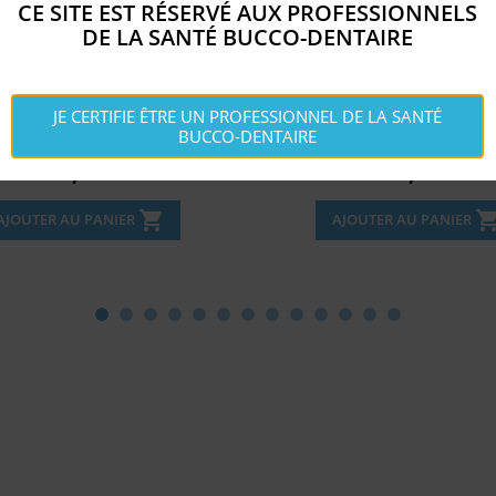
CE SITE EST RÉSERVÉ AUX PROFESSIONNELS
DE LA SANTÉ BUCCO-DENTAIRE
S WHITE IN-OFFICE 35%...
3CC LUER LOCK SYRINGE W
JE CERTIFIE ÊTRE UN PROFESSIONNEL DE LA SANTÉ
BUCCO-DENTAIRE
Disponible
Disponible


Prix
Prix
82,
63,
€
€
09
97
shopping_cart
shopping_c
AJOUTER AU PANIER
AJOUTER AU PANIER