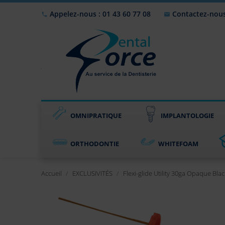
Appelez-nous : 01 43 60 77 08
Contactez-nou


OMNIPRATIQUE
IMPLANTOLOGIE
ORTHODONTIE
WHITEFOAM
Accueil
EXCLUSIVITÉS
Flexi-glide Utility 30ga Opaque Bla