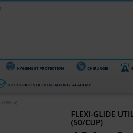
s
HYGIENE ET PROTECTION
CHIRURGIE
ORTHO PARTNER / DENTALFORCE ACADEMY
ck (50/Cup)
FLEXI-GLIDE UT
(50/CUP)