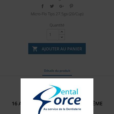
Micro-Flo Tips 27.5ga (20/Cup)
Quantité

AJOUTER AU PANIER
Détails du produit
Référence
406127
16 AUTRES PRODUITS DANS LA MÊME
CATÉGORIE :