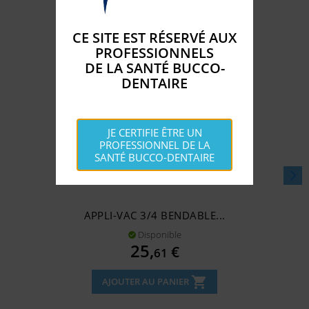
CE SITE EST RÉSERVÉ AUX
PROFESSIONNELS
DE LA SANTÉ BUCCO-
DENTAIRE
JE CERTIFIE ÊTRE UN
PROFESSIONNEL DE LA
SANTÉ BUCCO-DENTAIRE
APPLI-VAC 3/4 BENDABLE...
Disponible

Prix
25,
€
61
shopping_cart
AJOUTER AU PANIER