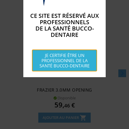
CE SITE EST RÉSERVÉ AUX
PROFESSIONNELS
DE LA SANTÉ BUCCO-
DENTAIRE
JE CERTIFIE ÊTRE UN
PROFESSIONNEL DE LA
SANTÉ BUCCO-DENTAIRE
FRAZIER 3.0MM OPENING
Disponible

Prix
59,
€
46
shopping_cart
AJOUTER AU PANIER