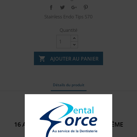
Stainless Endo Tips S70
Quantité

AJOUTER AU PANIER
Détails du produit
Référence
401406
16 AUTRES PRODUITS DANS LA MÊME
CATÉGORIE :