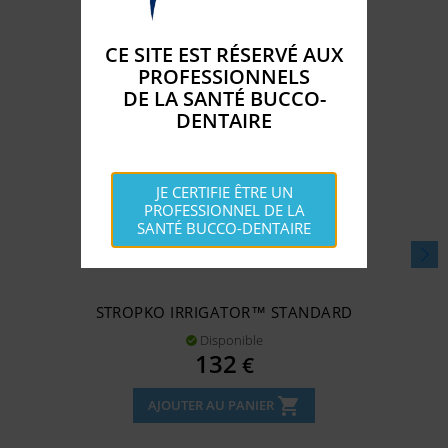
CE SITE EST RÉSERVÉ AUX
PROFESSIONNELS
DE LA SANTÉ BUCCO-
DENTAIRE
JE CERTIFIE ÊTRE UN
PROFESSIONNEL DE LA
SANTÉ BUCCO-DENTAIRE
STROPKO IRRIGATOR™ STANDARD
Disponible

Prix
132
€
shopping_cart
AJOUTER AU PANIER