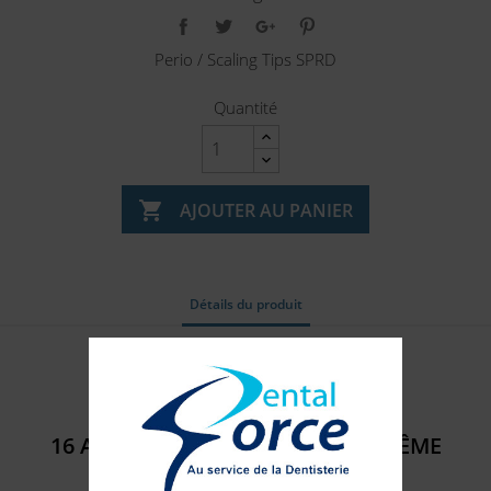
Perio / Scaling Tips SPRD
Quantité

AJOUTER AU PANIER
Détails du produit
Référence
401305
16 AUTRES PRODUITS DANS LA MÊME
CATÉGORIE :