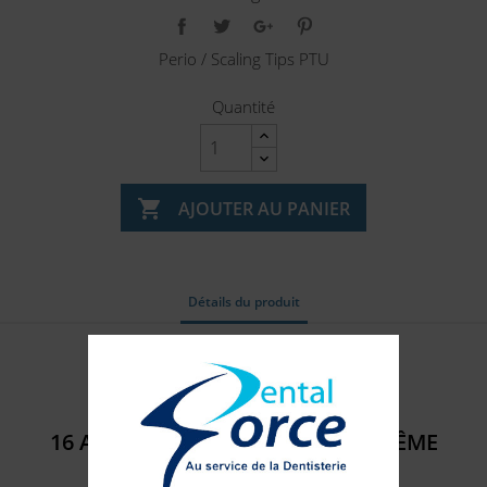
Perio / Scaling Tips PTU
Quantité

AJOUTER AU PANIER
Détails du produit
Référence
401104
16 AUTRES PRODUITS DANS LA MÊME
CATÉGORIE :