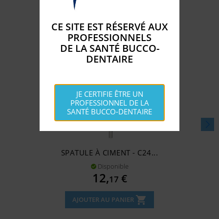
CE SITE EST RÉSERVÉ AUX
PROFESSIONNELS
DE LA SANTÉ BUCCO-
DENTAIRE
JE CERTIFIE ÊTRE UN
PROFESSIONNEL DE LA
SANTÉ BUCCO-DENTAIRE
SPATULE À CIMENT - C24...
Disponible

Prix
12,
€
17
shopping_cart
AJOUTER AU PANIER