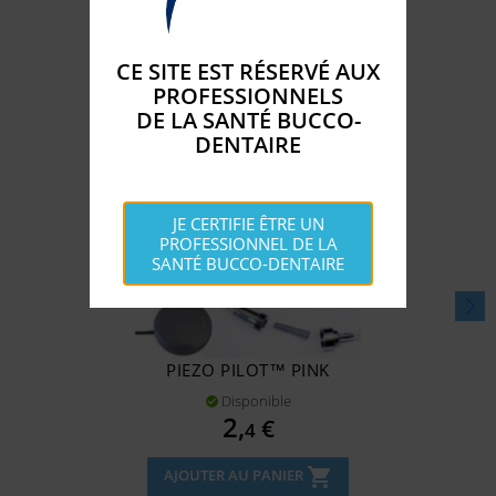
CATÉGORIE :
CE SITE EST RÉSERVÉ AUX
PROFESSIONNELS
DE LA SANTÉ BUCCO-
DENTAIRE
JE CERTIFIE ÊTRE UN
PROFESSIONNEL DE LA
SANTÉ BUCCO-DENTAIRE
PIEZO PILOT™ PINK
Disponible

Prix
2,
€
4
shopping_cart
AJOUTER AU PANIER