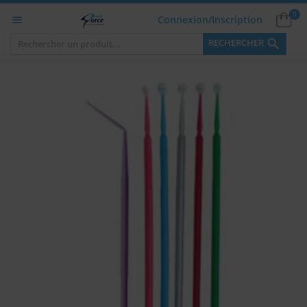
0
Connexion/Inscription


RECHERCHER