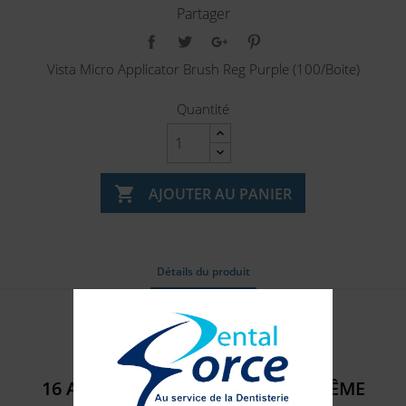
Partager
Vista Micro Applicator Brush Reg Purple (100/Boite)
Quantité

AJOUTER AU PANIER
Détails du produit
Référence
320803Z
16 AUTRES PRODUITS DANS LA MÊME