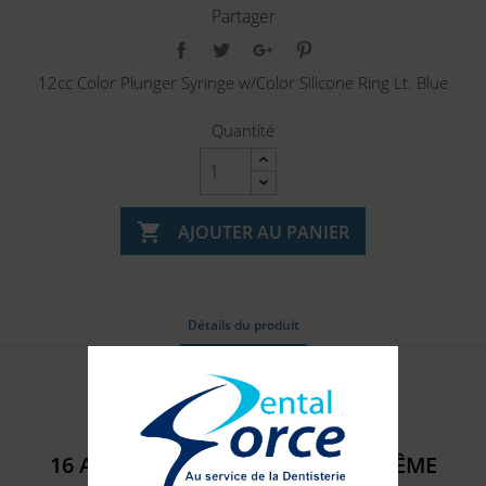
Partager
12cc Color Plunger Syringe w/Color Silicone Ring Lt. Blue
Quantité

AJOUTER AU PANIER
Détails du produit
Référence
317059
16 AUTRES PRODUITS DANS LA MÊME