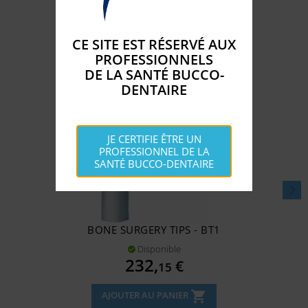
CATÉGORIE :
CE SITE EST RÉSERVÉ AUX
PROFESSIONNELS
DE LA SANTÉ BUCCO-
DENTAIRE
JE CERTIFIE ÊTRE UN
PROFESSIONNEL DE LA
SANTÉ BUCCO-DENTAIRE
BONE SURGERY TIPS - BT1
Disponible

Prix
232,
€
15
shopping_cart
AJOUTER AU PANIER