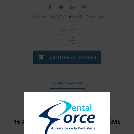
3cc Luer Lock Syringe with 27ga Tip
Quantité

AJOUTER AU PANIER
Détails du produit
Référence
316237
16 AUTRES PRODUITS DANS LA MÊME
CATÉGORIE :