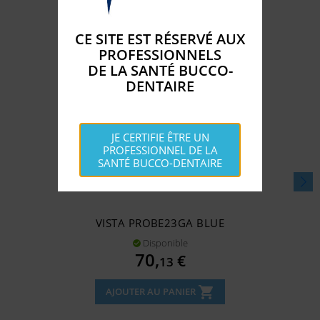
CE SITE EST RÉSERVÉ AUX
PROFESSIONNELS
DE LA SANTÉ BUCCO-
DENTAIRE
JE CERTIFIE ÊTRE UN
PROFESSIONNEL DE LA
SANTÉ BUCCO-DENTAIRE
VISTA PROBE23GA BLUE
Disponible

Prix
70,
€
13
shopping_cart
AJOUTER AU PANIER