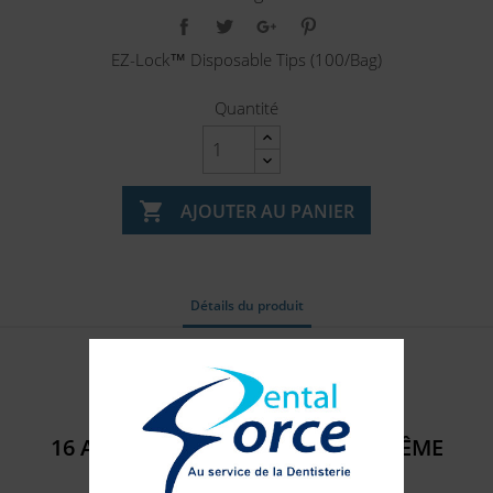
EZ-Lock™ Disposable Tips (100/Bag)
Quantité

AJOUTER AU PANIER
Détails du produit
Référence
315905
16 AUTRES PRODUITS DANS LA MÊME
CATÉGORIE :