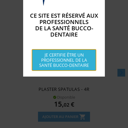
CE SITE EST RÉSERVÉ AUX
PROFESSIONNELS
DE LA SANTÉ BUCCO-
DENTAIRE
JE CERTIFIE ÊTRE UN
PROFESSIONNEL DE LA
SANTÉ BUCCO-DENTAIRE
PLASTER SPATULAS - 4R
Disponible

Prix
15,
€
02
shopping_cart
AJOUTER AU PANIER