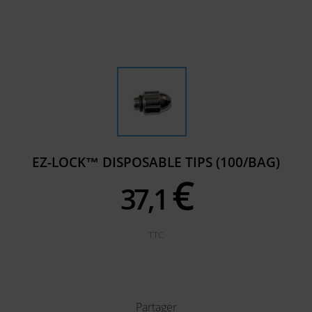
EZ-LOCK™ DISPOSABLE TIPS (100/BAG)
€
37,
1
TTC
Partager