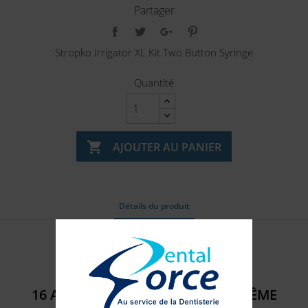
Partager
Stropko Irrigator XL Kit Two Button Syringe
Quantité

AJOUTER AU PANIER
Détails du produit
Référence
315902
16 AUTRES PRODUITS DANS LA MÊME