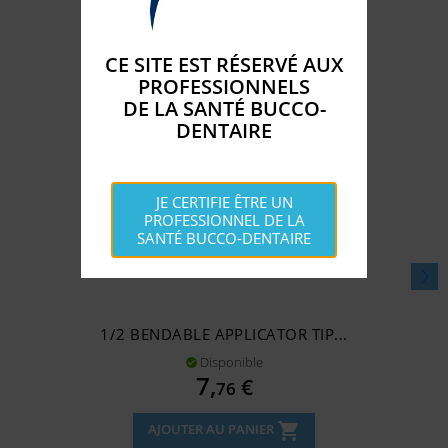
CATÉGORIE :
CE SITE EST RÉSERVÉ AUX
PROFESSIONNELS
DE LA SANTÉ BUCCO-
DENTAIRE
JE CERTIFIE ÊTRE UN
PROFESSIONNEL DE LA
SANTÉ BUCCO-DENTAIRE
1/2 BENDABLE APPLICATOR TIP...
Disponible

Prix
7,
€
76
shopping_cart
AJOUTER AU PANIER