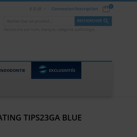
0
€ EUR
Connexion/Inscription


RECHERCHER
Recherche par nom, marque, catégorie, pathologie...
ENDODONTIE
EXCLUSIVITÉS
TATING TIPS23GA BLUE