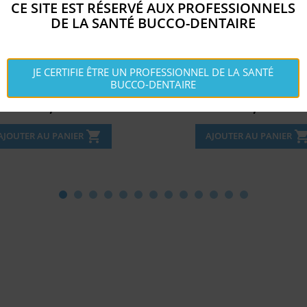
CE SITE EST RÉSERVÉ AUX PROFESSIONNELS
DE LA SANTÉ BUCCO-DENTAIRE
/SCALING TIP -HC MINI-8
ELASTI-VAC™ TIP (50
JE CERTIFIE ÊTRE UN PROFESSIONNEL DE LA SANTÉ
BUCCO-DENTAIRE
Disponible
Disponible


Prix
Prix
191,
32,
€
€
09
94
shopping_cart
shopping_c
AJOUTER AU PANIER
AJOUTER AU PANIER