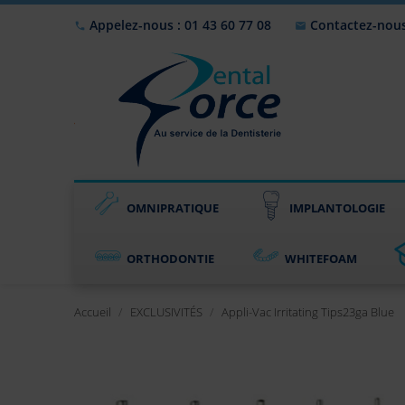
Appelez-nous : 01 43 60 77 08
Contactez-nou


OMNIPRATIQUE
IMPLANTOLOGIE
ORTHODONTIE
WHITEFOAM
Accueil
EXCLUSIVITÉS
Appli-Vac Irritating Tips23ga Blue