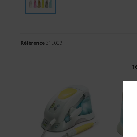
Référence
315023
1