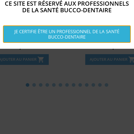
CE SITE EST RÉSERVÉ AUX PROFESSIONNELS
DE LA SANTÉ BUCCO-DENTAIRE
E-LOCK 3/4 - BENDABLE...
AMDENT TIPS -33 PROBE
JE CERTIFIE ÊTRE UN PROFESSIONNEL DE LA SANTÉ
BUCCO-DENTAIRE
Disponible
Disponible


Prix
Prix
10,
211,
€
€
46
22
shopping_cart
shopping_c
AJOUTER AU PANIER
AJOUTER AU PANIER