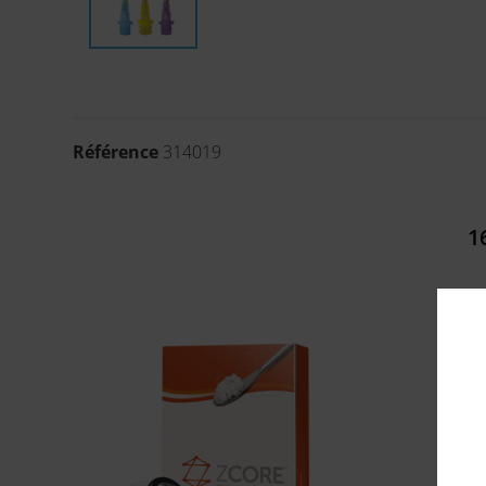
Référence
314019
1