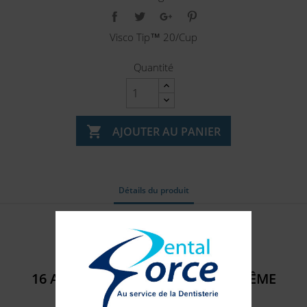
Visco Tip™ 20/Cup
Quantité

AJOUTER AU PANIER
Détails du produit
Référence
312302
16 AUTRES PRODUITS DANS LA MÊME
CATÉGORIE :