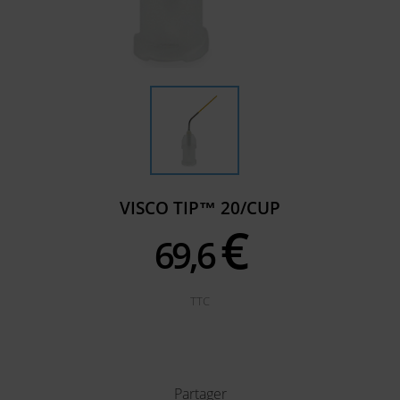
VISCO TIP™ 20/CUP
€
69,
6
TTC
Partager