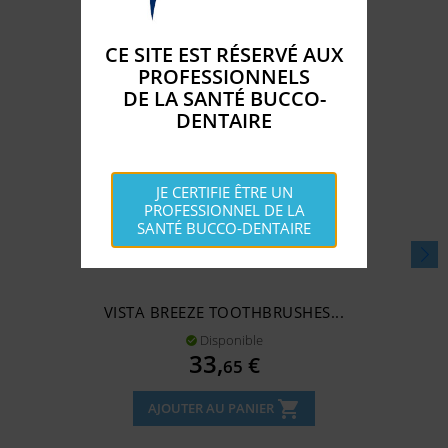
CE SITE EST RÉSERVÉ AUX
PROFESSIONNELS
DE LA SANTÉ BUCCO-
DENTAIRE
JE CERTIFIE ÊTRE UN
PROFESSIONNEL DE LA
SANTÉ BUCCO-DENTAIRE
VISTA BREEZE TOOTHBRUSHES...
Disponible

Prix
33,
€
65
shopping_cart
AJOUTER AU PANIER