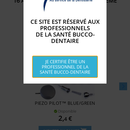
16 AUTRES PRODUITS DANS LA MÊME
CATÉGORIE :
CE SITE EST RÉSERVÉ AUX
PROFESSIONNELS
DE LA SANTÉ BUCCO-
DENTAIRE
JE CERTIFIE ÊTRE UN
PROFESSIONNEL DE LA
SANTÉ BUCCO-DENTAIRE
PIEZO PILOT™ BLUE/GREEN
Disponible

Prix
2,
€
4