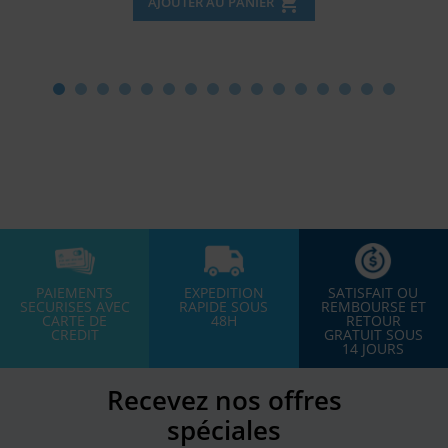
shopping_cart
AJOUTER AU PANIER
PAIEMENTS
EXPEDITION
SATISFAIT OU
SECURISES AVEC
RAPIDE SOUS
REMBOURSE ET
CARTE DE
48H
RETOUR
CREDIT
GRATUIT SOUS
14 JOURS
Recevez nos offres
spéciales