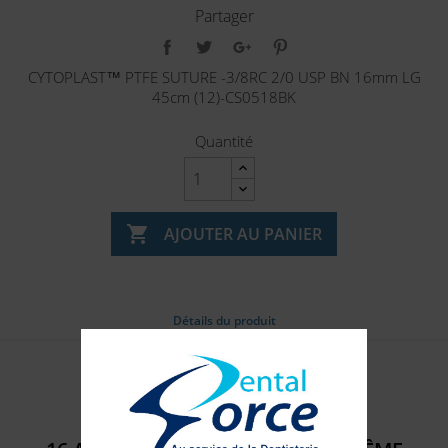
Partager
CYTOPLAST™ PTFE SUTURE -3/8RC 2/0 USP BN 16mm LG
45cm (12)-CS0518BK
Quantité

AJOUTER AU PANIER
Détails du produit
Référence
6000_221