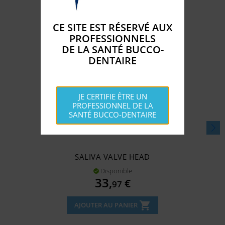
CE SITE EST RÉSERVÉ AUX
PROFESSIONNELS
DE LA SANTÉ BUCCO-
DENTAIRE
JE CERTIFIE ÊTRE UN
PROFESSIONNEL DE LA
SANTÉ BUCCO-DENTAIRE
SALIVA VALVE HEAD
Disponible

Prix
33,
€
97
shopping_cart
AJOUTER AU PANIER