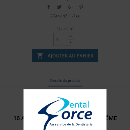
2Gr/cm3 1x1cc
Quantité

AJOUTER AU PANIER
Détails du produit
Référence
9001_304_051
16 AUTRES PRODUITS DANS LA MÊME
CATÉGORIE :