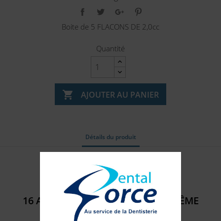
Boite de 5 FLACONS DE 2,0cc
Quantité

AJOUTER AU PANIER
Détails du produit
Référence
6000_023
16 AUTRES PRODUITS DANS LA MÊME
CATÉGORIE :