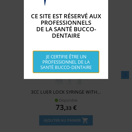
CE SITE EST RÉSERVÉ AUX
PROFESSIONNELS
DE LA SANTÉ BUCCO-
DENTAIRE
JE CERTIFIE ÊTRE UN
PROFESSIONNEL DE LA
SANTÉ BUCCO-DENTAIRE
3CC LUER LOCK SYRINGE WITH...
Disponible

Prix
73,
€
33
shopping_cart
AJOUTER AU PANIER