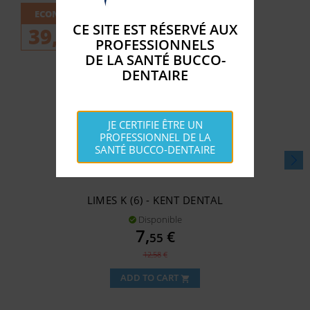
ECONOMISEZ
CE SITE EST RÉSERVÉ AUX
39,98%
PROFESSIONNELS
DE LA SANTÉ BUCCO-
DENTAIRE
JE CERTIFIE ÊTRE UN
PROFESSIONNEL DE LA
SANTÉ BUCCO-DENTAIRE
LIMES K (6) - KENT DENTAL
Disponible

Prix
7,
€
55
Prix
12,58
€
de
ADD TO CART
shopping_cart
base