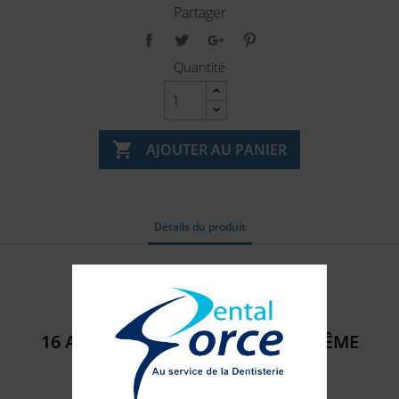
Partager
Quantité

AJOUTER AU PANIER
Détails du produit
Référence
4000-602
16 AUTRES PRODUITS DANS LA MÊME
CATÉGORIE :