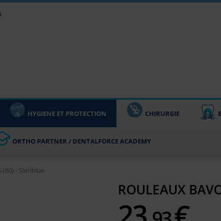
s
HYGIENE ET PROTECTION
CHIRURGIE
ORTHO PARTNER / DENTALFORCE ACADEMY
80) - Steriblue
ROULEAUX BAVOI
23,
€
93