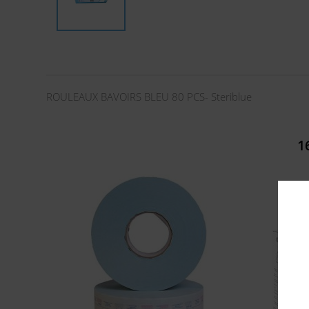
ROULEAUX BAVOIRS BLEU 80 PCS- Steriblue
1