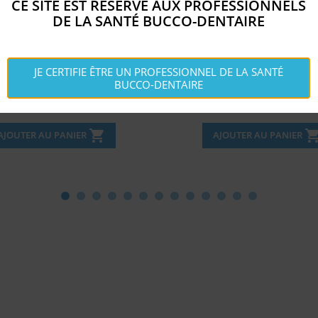
CE SITE EST RÉSERVÉ AUX PROFESSIONNELS
DE LA SANTÉ BUCCO-DENTAIRE
RMOMÈTRE FRONTAL...
DENTO-VIRACTIS 31 - BI
JE CERTIFIE ÊTRE UN PROFESSIONNEL DE LA SANTÉ
BUCCO-DENTAIRE
Disponible
Disponible


Prix
Prix
24,
46,
€
€
95
9
shopping_cart
shopping_c
AJOUTER AU PANIER
AJOUTER AU PANIER