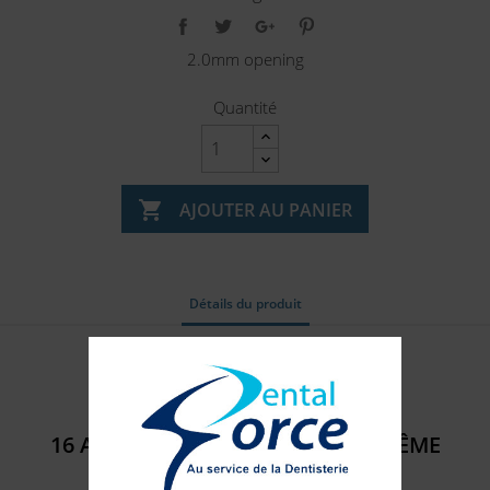
2.0mm opening
Quantité

AJOUTER AU PANIER
Détails du produit
Référence
804003
16 AUTRES PRODUITS DANS LA MÊME
CATÉGORIE :