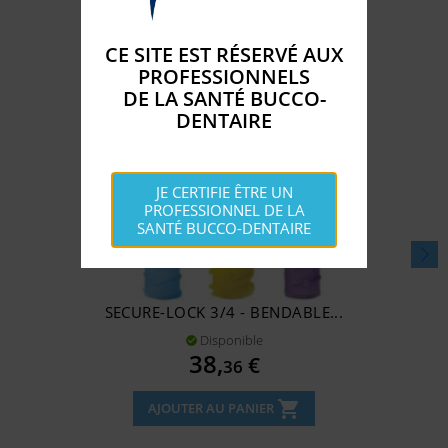
CE SITE EST RÉSERVÉ AUX
PROFESSIONNELS
DE LA SANTÉ BUCCO-
DENTAIRE
JE CERTIFIE ÊTRE UN
PROFESSIONNEL DE LA
SANTÉ BUCCO-DENTAIRE
SECURE-LOCK 3/4 - BENDABLE...
Disponible

Prix
38,
€
36
shopping_cart
AJOUTER AU PANIER