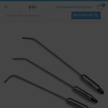
0
Connexion/Inscription


RECHERCHER