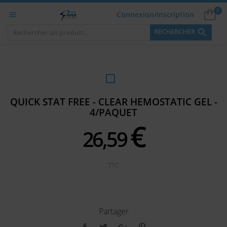
0
Connexion/Inscription


RECHERCHER
QUICK STAT FREE - CLEAR HEMOSTATIC GEL -
4/PAQUET
€
26,
59
TTC
Partager