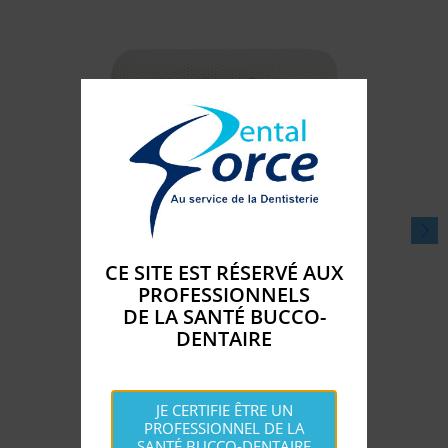
CE SITE EST RÉSERVÉ AUX
MEMBRANE CYTOPLAST K2 TI150
PROFESSIONNELS
DE LA SANTÉ BUCCO-
Disponible

Prix
523,
DENTAIRE
€
38
shopping_cart
AJOUTER AU PANIER
JE CERTIFIE ÊTRE UN
PROFESSIONNEL DE LA
SANTÉ BUCCO-DENTAIRE