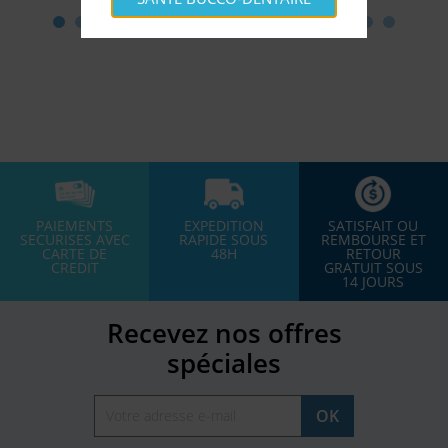
PAIEMENTS
EXPEDITION
SATISFAIT OU
SECURISES AVEC
RAPIDE SOUS
REMBOURSE ET
CARTE DE
48H
RETOUR
CREDIT
GRATUIT SOUS
14 JOURS
Recevez nos offres
spéciales