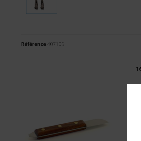
Référence
407106
1