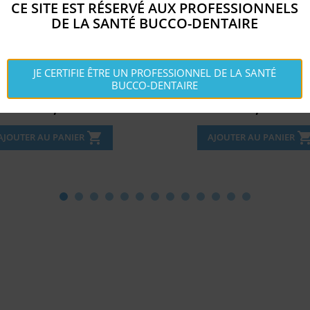
CE SITE EST RÉSERVÉ AUX PROFESSIONNELS
DE LA SANTÉ BUCCO-DENTAIRE
ITANE TENTING 1.5MM X...
MICRO-FLOWTHRU BRUS
JE CERTIFIE ÊTRE UN PROFESSIONNEL DE LA SANTÉ
BUCCO-DENTAIRE
Disponible
Disponible


Prix
Prix
202,
71,
€
€
5
63
shopping_cart
shopping_c
AJOUTER AU PANIER
AJOUTER AU PANIER