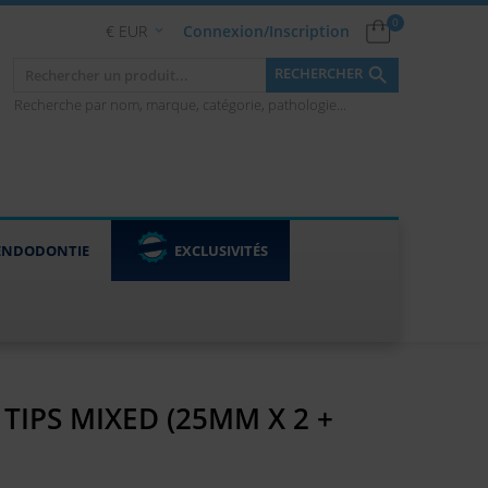
0
€ EUR
Connexion/Inscription


RECHERCHER
Recherche par nom, marque, catégorie, pathologie...
ENDODONTIE
EXCLUSIVITÉS
 TIPS MIXED (25MM X 2 +