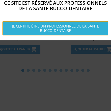
CE SITE EST RÉSERVÉ AUX PROFESSIONNELS
DE LA SANTÉ BUCCO-DENTAIRE
APPLICATOR BRUSH REG...
MEMBRANE CYTOPLAST TI-
JE CERTIFIE ÊTRE UN PROFESSIONNEL DE LA SANTÉ
BUCCO-DENTAIRE
Disponible
Disponible


Prix
Prix
19,
344,
€
€
5
22
shopping_cart
shopping_c
AJOUTER AU PANIER
AJOUTER AU PANIER