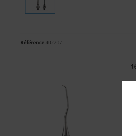
Référence
402207
1