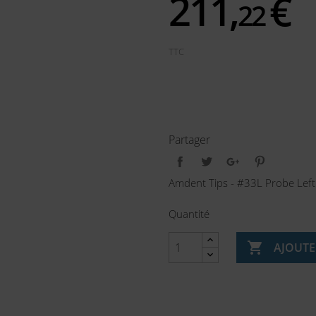
211,
€
22
TTC
Partager
Amdent Tips - #33L Probe Left 
Quantité

AJOUTE