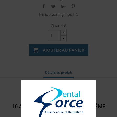
Perio / Scaling Tips HC
Quantité

AJOUTER AU PANIER
Détails du produit
Référence
401103
16 AUTRES PRODUITS DANS LA MÊME
CATÉGORIE :