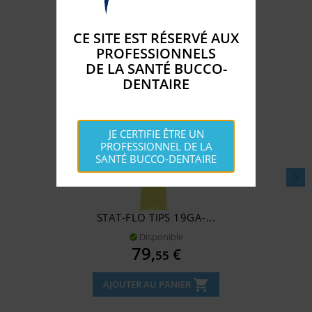
CE SITE EST RÉSERVÉ AUX
PROFESSIONNELS
DE LA SANTÉ BUCCO-
DENTAIRE
JE CERTIFIE ÊTRE UN
PROFESSIONNEL DE LA
SANTÉ BUCCO-DENTAIRE
STAT-FLO TIPS 19GA-...
Disponible

Prix
79,
€
55
shopping_cart
AJOUTER AU PANIER