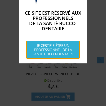
CE SITE EST RÉSERVÉ AUX
PROFESSIONNELS
DE LA SANTÉ BUCCO-
DENTAIRE
JE CERTIFIE ÊTRE UN
PROFESSIONNEL DE LA
SANTÉ BUCCO-DENTAIRE
PIEZO CO-PILOT W.PILOT BLUE
Disponible

Prix
4,
€
8
shopping_cart
AJOUTER AU PANIER