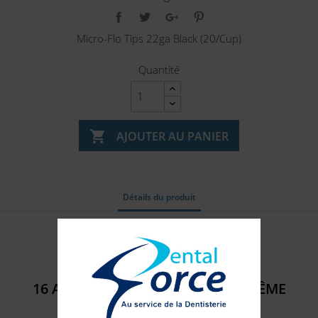
Micro-Flo Tips 22ga Black (20/Cup)
Quantité

AJOUTER AU PANIER
Détails du produit
Référence
320822
16 AUTRES PRODUITS DANS LA MÊME
CATÉGORIE :