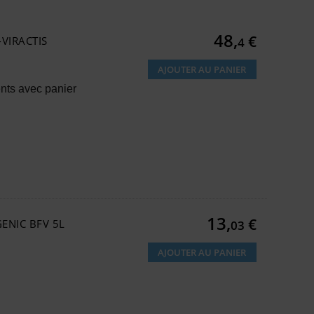
Prix
48,
€
VIRACTIS
4
AJOUTER AU PANIER
ents avec panier
Prix
13,
€
ENIC BFV 5L
03
AJOUTER AU PANIER