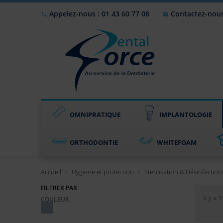
Appelez-nous : 01 43 60 77 08
Contactez-nou


OMNIPRATIQUE
IMPLANTOLOGIE
ORTHODONTIE
WHITEFOAM
Accueil
Hygiene et protection
Sterilisation & Désinfectio
FILTRER PAR
Il y a 
COULEUR