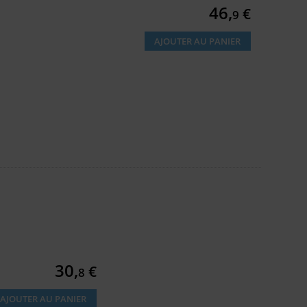
Prix
46,
€
9
AJOUTER AU PANIER
.
Prix
30,
€
8
AJOUTER AU PANIER