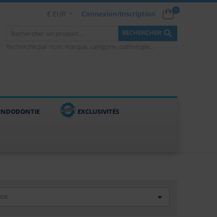
0
€ EUR
Connexion/Inscription


RECHERCHER
Recherche par nom, marque, catégorie, pathologie...
ENDODONTIE
EXCLUSIVITÉS

nce