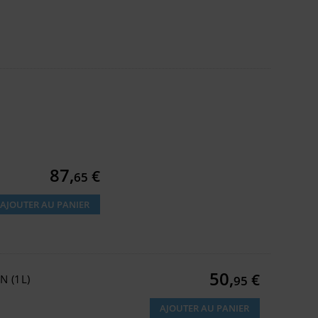
.
Prix
87,
€
65
AJOUTER AU PANIER
Prix
50,
€
 (1L)
95
AJOUTER AU PANIER